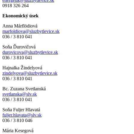
energetik@sluzbytlevice.sk
0918 326 264
Ekonomický úsek
Anna Márflödiová
marfoldiova@sluzbytlevice.sk
036 / 3 810 041
Soňa Ďurovičová
durovicova@sluzbytlevice.sk
036 / 3 810 041
Hajnalka Žindelyová
zindelyova@sluzbytlevice.sk
036 / 3 810 041
Bc. Zuzana Svetlanská
svetlanska@slv.sk
036 / 3 810 041
Soňa Fuljer Hlavatá
fuljer.hlavata@slv.sk
036 / 3 810 046
Mária Kesegová