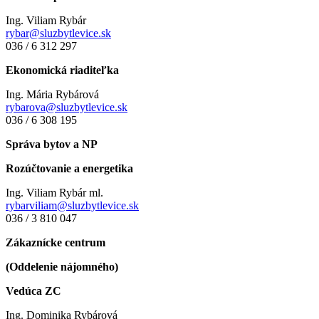
Ing. Viliam Rybár
rybar@sluzbytlevice.sk
036 / 6 312 297
Ekonomická riaditeľka
Ing. Mária Rybárová
rybarova@sluzbytlevice.sk
036 / 6 308 195
Správa bytov a NP
Rozúčtovanie a energetika
Ing. Viliam Rybár ml.
rybarviliam@sluzbytlevice.sk
036 / 3 810 047
Zákaznícke centrum
(Oddelenie nájomného)
Vedúca ZC
Ing. Dominika Rybárová