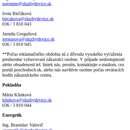
najomne@sluzbytlevice.sk
Iveta Birčáková
bircakova@sluzbytlevice.sk
036 / 3 810 043
Jarmila Gregušová
gregusova@sluzbytlevice.sk
036 / 3 810 045
**Počas reklamačného obdobia sú z dôvodu vysokého vyťaženia
prednostne vybavovaní zákazníci osobne. V prípade nedostupnosti
alebo obsadenosti tel. liniek nás, prosím, kontaktujte e-mailom, cez
portál poschodoch.sk, alebo nás navštívte osobne počas otváracích
hodín zákazníckeho centra.
Pokladňa
Mária Klinková
klinkova@sluzbytlevice.sk
036 / 3 810 044
Energetik
Ing. Branislav Valovič