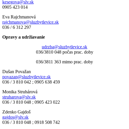
kesegova@slv.sk
0905 423 014
Eva Rajchmanová
rajchmanova@sluzbytlevice.sk
036 / 6 312 297
Opravy a udržiavanie
udrzba@sluzbytlevice.sk
036/3810 048 počas prac. doby
036/3811 363 mimo prac. doby
Dušan Považan
povazan@sluzbytlevice.sk
036 / 3 810 042 ; 0905 638 459
Monika Struhárová
struharova@slv.sk
036 / 3 810 048 ; 0905 423 022
Zdenko Gajdoš
gajdos@slv.sk
036 / 3 810 048 ; 0918 508 742