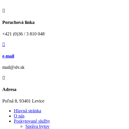

Poruchová linka
+421 (0)36 / 3 810 048

e-mail
mail@slv.sk

Adresa
Poľná 8, 93401 Levice
Hlavná stránka
O nás
Poskytované služby
Správa bytov