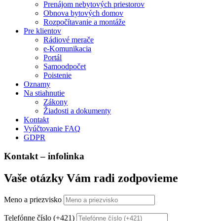
Prenájom nebytových priestorov
Obnova bytových domov
Rozpočítavanie a montáže
Pre klientov
Rádiové merače
e-Komunikacia
Portál
Samoodpočet
Poistenie
Oznamy
Na stiahnutie
Zákony
Žiadosti a dokumenty
Kontakt
Vyúčtovanie FAQ
GDPR
Kontakt – infolinka
Vaše otázky Vám radi zodpovieme
Meno a priezvisko
Telefónne číslo (+421)